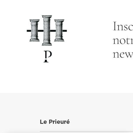
Insc
not
new
Le Prieuré