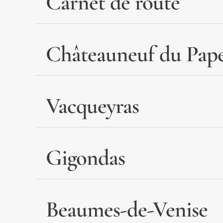
Carnet de route
Châteauneuf du Pap
Vacqueyras
Gigondas
Beaumes-de-Venise