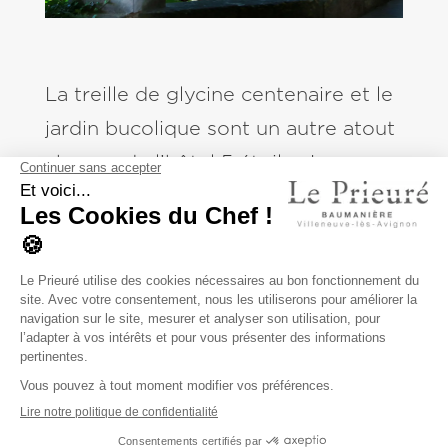
La treille de glycine centenaire et le
jardin bucolique sont un autre atout
charme de l’hôtel 5 étoiles Le
Prieuré-Baumanière. Il fait bon y
flâner… S’installer sous les platanes
et se plonger dans un livre ou
profiter d’un bon repas à l’ombre
des bignones ne peut laisser qu’un
souvenir de pure délicatesse.
Massifs de rosiers anciens, jardin
potager, plantes méditerranéennes,