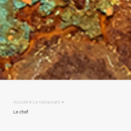
Accueil
 > 
Le restaurant
 > 
Le chef