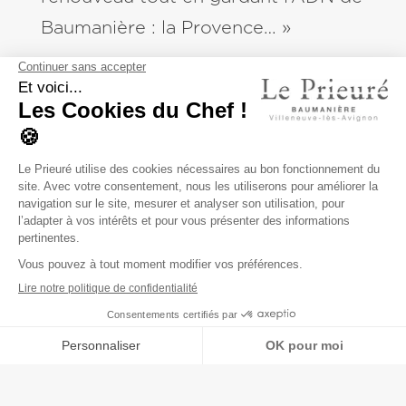
Baumanière : la Provence… »
Christophe Chiavola propose une
cuisine d’instinct, épurée et de
saison, il se dit être « au service de
la nature ».
Vous retrouverez dans ses plats des
notes méditerranéennes et florales
avec une pointe d’acidité, des
associations de saveurs inédites et
surprenantes tout en conservant
l’authenticité du produit et du
terroir.